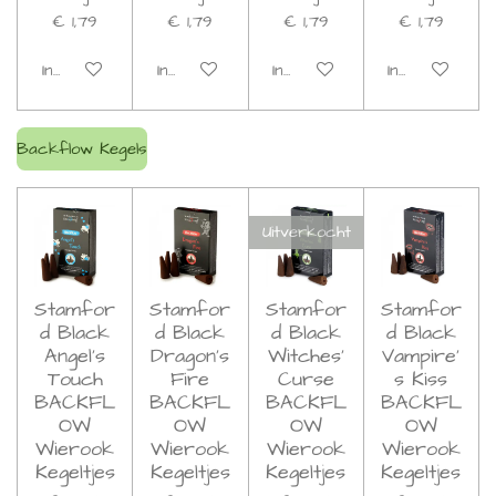
€ 1,79
€ 1,79
€ 1,79
€ 1,79
In winkelwagen
In winkelwagen
In winkelwagen
In winkelwage
Backflow Kegels
Uitverkocht
Stamfor
Stamfor
Stamfor
Stamfor
d Black
d Black
d Black
d Black
Angel's
Dragon's
Witches'
Vampire'
Touch
Fire
Curse
s Kiss
BACKFL
BACKFL
BACKFL
BACKFL
OW
OW
OW
OW
Wierook
Wierook
Wierook
Wierook
Kegeltjes
Kegeltjes
Kegeltjes
Kegeltjes