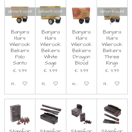
Uitverkocht
Uitverkocht
Uitverkocht
Banjara
Banjara
Banjara
Banjara
Hars
Hars
Hars
Hars
Wierook
Wierook
Wierook
Wierook
Bekers
Bekers
Bekers
Bekers
Palo
White
Dragon
Three
Santo
Sage
Blood
Kings
€ 3,99
€ 3,99
€ 3,99
€ 3,99
Houd mij op de hoogte
Houd mij op de hoogte
In winkelwagen
Houd mij op d
Stamfor
Stamfor
Stamfor
Stamfor