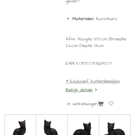
geven?
Materialen:
Kunsthars
Afm: Hoogte 13.5cm Breedte
22cm Diepte 13cm
EAN
5055071768507
* Exclusief kattenbeeldjes
Bekijk details
In winkelwagen