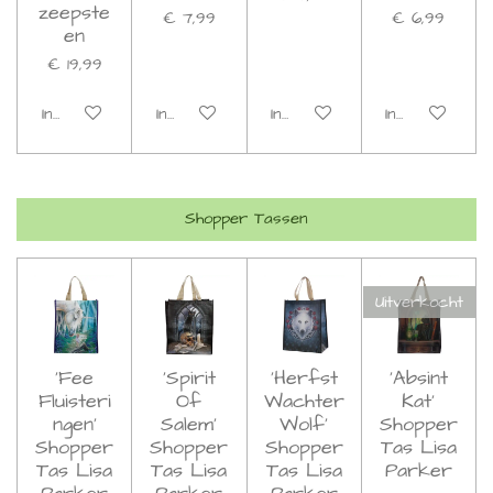
zeepste
€ 7,99
€ 6,99
en
€ 19,99
In winkelwagen
In winkelwagen
In winkelwagen
In winkelwage
Shopper Tassen
Uitverkocht
'Fee
'Spirit
'Herfst
'Absint
Fluisteri
Of
Wachter
Kat'
ngen'
Salem'
Wolf'
Shopper
Shopper
Shopper
Shopper
Tas Lisa
Tas Lisa
Tas Lisa
Tas Lisa
Parker