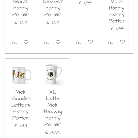
Black'
Geblokt'
Voor
€ 11,99
Harry
Harry
Harry'
Potter
Potter
Harry
Potter
€ 11,99
€ 11,99
€ 11,99
In winkelwagen
In winkelwagen
In winkelwagen
In winkelwage
Mok
XL
'Gouden
Latte
Letters'
Mok
Harry
'Hedwig'
Potter
Harry
Potter
€ 11,99
€ 14,99