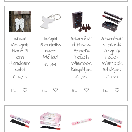
Engel
Engel
Stamfor
Stamfor
Vleugels
Sleutelha
d Black
d Black
Hout 31
nger
Angel's
Angel's
cm
Metaal
Touch
Touch
Handgem
Wierook
Wierook
€ 1,99
aakt
Kegeltjes
Stokjes
€ 12,99
€ 1,79
€ 1,79
In winkelwagen
In winkelwagen
In winkelwagen
In winkelwage