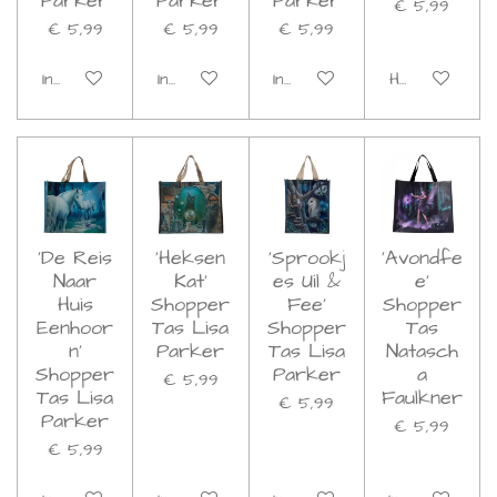
Parker
Parker
Parker
€ 5,99
€ 5,99
€ 5,99
€ 5,99
In winkelwagen
In winkelwagen
In winkelwagen
Houd mij op d
'De Reis
'Heksen
'Sprookj
'Avondfe
Naar
Kat'
es Uil &
e'
Huis
Shopper
Fee'
Shopper
Eenhoor
Tas Lisa
Shopper
Tas
n'
Parker
Tas Lisa
Natasch
Shopper
Parker
a
€ 5,99
Tas Lisa
Faulkner
€ 5,99
Parker
€ 5,99
€ 5,99