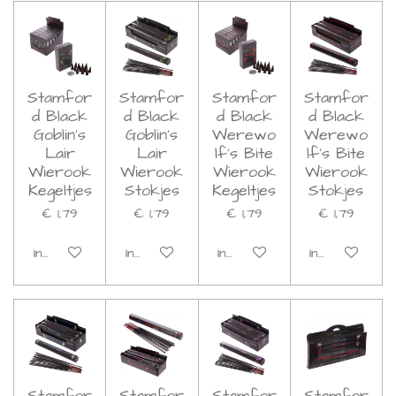
Stamfor
Stamfor
Stamfor
Stamfor
d Black
d Black
d Black
d Black
Goblin's
Goblin's
Werewo
Werewo
Lair
Lair
lf's Bite
lf's Bite
Wierook
Wierook
Wierook
Wierook
Kegeltjes
Stokjes
Kegeltjes
Stokjes
€ 1,79
€ 1,79
€ 1,79
€ 1,79
In winkelwagen
In winkelwagen
In winkelwagen
In winkelwage
Stamfor
Stamfor
Stamfor
Stamfor