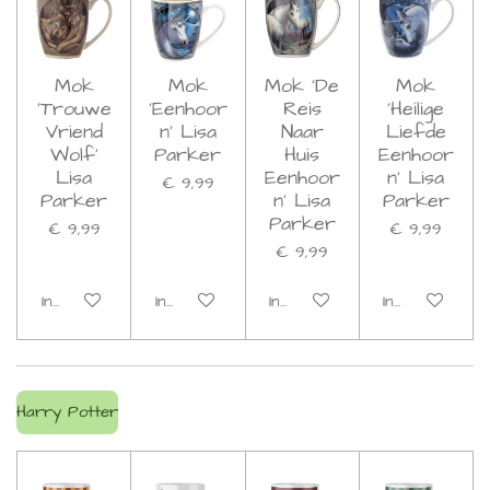
Mok
Mok
Mok 'De
Mok
'Trouwe
'Eenhoor
Reis
'Heilige
Vriend
n' Lisa
Naar
Liefde
Wolf'
Parker
Huis
Eenhoor
Lisa
Eenhoor
n' Lisa
€ 9,99
Parker
n' Lisa
Parker
Parker
€ 9,99
€ 9,99
€ 9,99
In winkelwagen
In winkelwagen
In winkelwagen
In winkelwage
Harry Potter