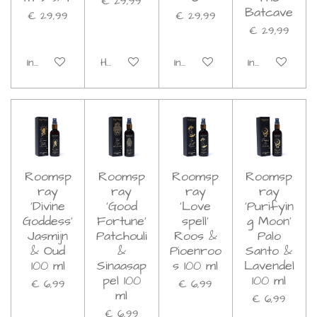
€ 29,99
Batcave
€ 29,99
€ 29,99
€ 29,99
In winkelwagen
Houd mij op de hoogte
In winkelwagen
In winkelwage
Roomsp
Roomsp
Roomsp
Roomsp
ray
ray
ray
ray
'Divine
'Good
'Love
'Purifyin
Goddess'
Fortune'
spell'
g Moon'
Jasmijn
Patchouli
Roos &
Palo
& Oud
&
Pioenroo
Santo &
100 ml
Sinaasap
s 100 ml
Lavendel
pel 100
100 ml
€ 6,99
€ 6,99
ml
€ 6,99
€ 6,99