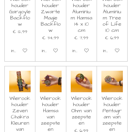
houder
houder
houder
houder
Gargoyle
Zwarte
Aluminiu
Aluminiu
Backflo
Magie
m Hamsa
m Tree
w
Backflo
14 x 10
of Life
w
cm
10 cm
€ 12,99
€ 34,99
€ 7,99
€ 6,99
In winkelwagen
In winkelwagen
In winkelwagen
In winkelwage
Wierook
Wierook
Wierook
Wierook
houder
houder
houder
houder
Zeven
Hamsa
Ohm van
Pentagr
Chakra
van
zeepste
am van
Kleuren
zeepste
en
zeepste
van
en
en
€ 6,99