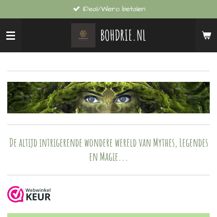
IDeal/Wero betalen
Ga
direct
BOHDRIE.NL
naar
de
hoofdinhoud
De altijd intrigerende wondere wereld van Mythes, Legendes
en Magie...