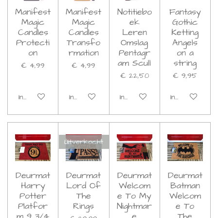
Manifest
Manifest
Notitiebo
Fantasy
Magic
Magic
ek
Gothic
Candles
Candles
Leren
Ketting
Protecti
Transfo
Omslag
Angels
on
rmation
Pentagr
on a
am Scull
string
€ 4,99
€ 4,99
€ 22,50
€ 9,95
In winkelwagen
In winkelwagen
In winkelwagen
In winkelwage
Uitverkocht
Deurmat
Deurmat
Deurmat
Deurmat
Harry
Lord Of
Welcom
Batman
Potter
The
e To My
Welcom
Platfor
Rings
Nightmar
e To
m 9 3/4
e
The