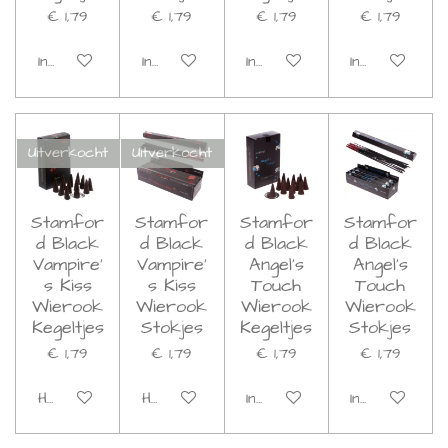
€ 1,79
€ 1,79
€ 1,79
€ 1,79
In winkelwagen
In winkelwagen
In winkelwagen
In winkelwage
Uitverkocht
Uitverkocht
Stamfor
Stamfor
Stamfor
Stamfor
d Black
d Black
d Black
d Black
Vampire'
Vampire'
Angel's
Angel's
s Kiss
s Kiss
Touch
Touch
Wierook
Wierook
Wierook
Wierook
Kegeltjes
Stokjes
Kegeltjes
Stokjes
€ 1,79
€ 1,79
€ 1,79
€ 1,79
Houd mij op de hoogte
Houd mij op de hoogte
In winkelwagen
In winkelwage