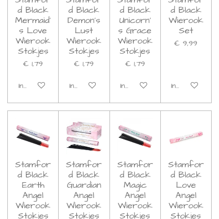
d Black
d Black
d Black
d Black
Mermaid'
Demon's
Unicorn'
Wierook
s Love
Lust
s Grace
Set
Wierook
Wierook
Wierook
€ 9,99
Stokjes
Stokjes
Stokjes
€ 1,79
€ 1,79
€ 1,79
In winkelwagen
In winkelwagen
In winkelwagen
In winkelwage
Stamfor
Stamfor
Stamfor
Stamfor
d Black
d Black
d Black
d Black
Earth
Guardian
Magic
Love
Angel
Angel
Angel
Angel
Wierook
Wierook
Wierook
Wierook
Stokjes
Stokjes
Stokjes
Stokjes