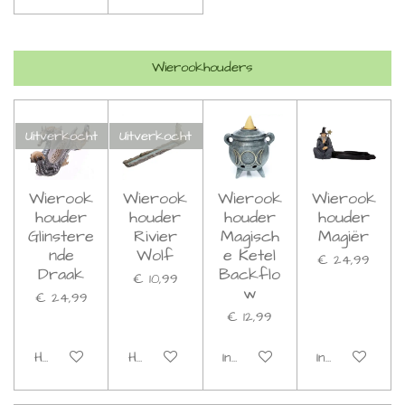
Wierookhouders
Uitverkocht
Uitverkocht
Wierook
Wierook
Wierook
Wierook
houder
houder
houder
houder
Glinstere
Rivier
Magisch
Magiër
nde
Wolf
e Ketel
€ 24,99
Draak
Backflo
€ 10,99
w
€ 24,99
€ 12,99
Houd mij op de hoogte
Houd mij op de hoogte
In winkelwagen
In winkelwage