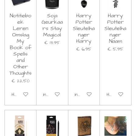
Notitiebo
Soja
Harry
Harry
ek
Geurkaa
Potter
Potter
Leren
rs Stay
Sleutelha
Sleutelha
Omslag
Magical
nger
nger
My
Harry
Naam
€ 13,95
Book of
€ 6,95
€ 5,95
Spells
and
Other
Thoughts
€ 22,50
Houd mij op de hoogte
In winkelwagen
In winkelwagen
Houd mij op d