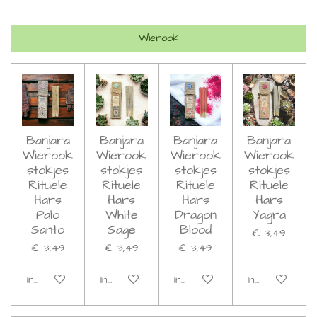
Wierook
Banjara
Banjara
Banjara
Banjara
Wierook
Wierook
Wierook
Wierook
stokjes
stokjes
stokjes
stokjes
Rituele
Rituele
Rituele
Rituele
Hars
Hars
Hars
Hars
Palo
White
Dragon
Yagra
Santo
Sage
Blood
€ 3,49
€ 3,49
€ 3,49
€ 3,49
In winkelwagen
In winkelwagen
In winkelwagen
In winkelwage