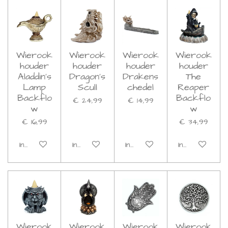
Wierook
Wierook
Wierook
Wierook
houder
houder
houder
houder
Aladdin's
Dragon's
Drakens
The
Lamp
Scull
chedel
Reaper
Backflo
Backflo
€ 24,99
€ 14,99
w
w
€ 16,99
€ 34,99
In winkelwagen
In winkelwagen
In winkelwagen
In winkelwage
Wierook
Wierook
Wierook
Wierook