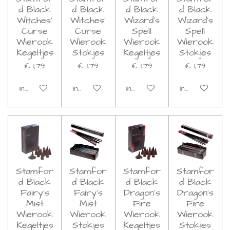
d Black
d Black
d Black
d Black
Witches'
Witches'
Wizard's
Wizard's
Curse
Curse
Spell
Spell
Wierook
Wierook
Wierook
Wierook
Kegeltjes
Stokjes
Kegeltjes
Stokjes
€ 1,79
€ 1,79
€ 1,79
€ 1,79
In winkelwagen
In winkelwagen
In winkelwagen
In winkelwage
Stamfor
Stamfor
Stamfor
Stamfor
d Black
d Black
d Black
d Black
Fairy's
Fairy's
Dragon's
Dragon's
Mist
Mist
Fire
Fire
Wierook
Wierook
Wierook
Wierook
Kegeltjes
Stokjes
Kegeltjes
Stokjes