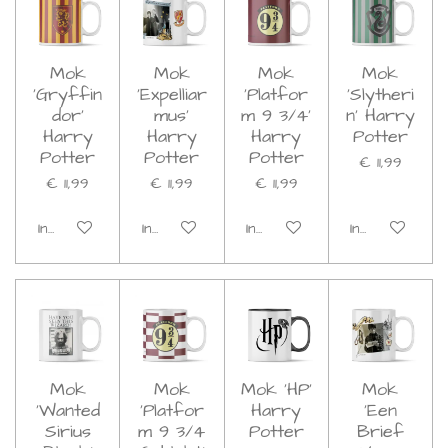
Mok
Mok
Mok
Mok
'Gryffin
'Expelliar
'Platfor
'Slytheri
dor'
mus'
m 9 3/4'
n' Harry
Harry
Harry
Harry
Potter
Potter
Potter
Potter
€ 11,99
€ 11,99
€ 11,99
€ 11,99
In winkelwagen
In winkelwagen
In winkelwagen
In winkelwage
Mok
Mok
Mok 'HP'
Mok
'Wanted
'Platfor
Harry
'Een
Sirius
m 9 3/4
Potter
Brief