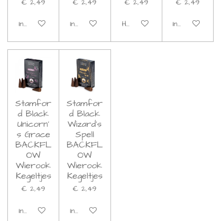
€ 2,49
€ 2,49
€ 2,49
€ 2,49
In winkelwagen
In winkelwagen
Houd mij op de hoogte
In winkelwage
Stamfor
Stamfor
d Black
d Black
Unicorn'
Wizard's
s Grace
Spell
BACKFL
BACKFL
OW
OW
Wierook
Wierook
Kegeltjes
Kegeltjes
€ 2,49
€ 2,49
In winkelwagen
In winkelwagen