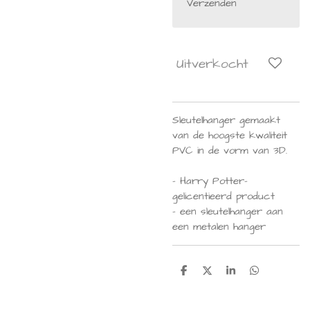
Verzenden
Uitverkocht
Sleutelhanger gemaakt
van de hoogste kwaliteit
PVC in de vorm van 3D.
- Harry Potter-
gelicentieerd product
- een sleutelhanger aan
een metalen hanger
D
D
S
D
e
e
h
e
l
e
a
l
e
l
r
e