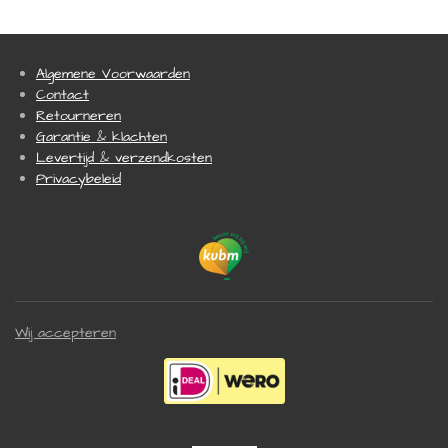
n
e
n
Algemene Voorwaarden
Contact
Retourneren
Garantie & klachten
Levertijd & verzendkosten
Privacybeleid
Wij accepteren