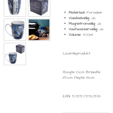
Materiaal:
Porselein
Voedselveilig:
Ja
Magnetronveilig:
Ja
Vaatwasserveilig:
Ja
Volume:
300ml
Licentieprodukt
Hoogte 10cm Breedte
11.5cm Diepte 8cm
EAN: 5055071720581