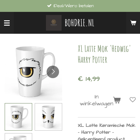
IDeal/Wero betalen
Ga
direct
BOHDRIE.NL
naar
de
hoofdinhoud
XL Latte Mok 'Hedwig'
Harry Potter
€ 14,99
In
winkelwagen
XL Latte Keramische Mok
- Harry Potter -
Gelicentieerd product