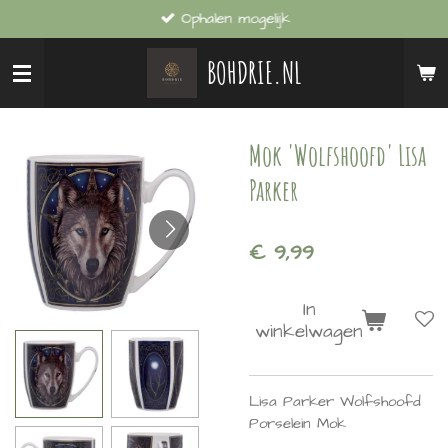
Ophalen mogelijk
Ga
direct
BOHDRIE.NL
naar
de
hoofdinhoud
Mok 'Wolfshoofd' Lisa
Parker
€ 9,99
In
winkelwagen
Lisa Parker Wolfshoofd
Porselein Mok