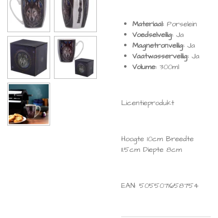
Materiaal:
Porselein
Voedselveilig:
Ja
Magnetronveilig:
Ja
Vaatwasserveilig:
Ja
Volume:
300ml
Licentieprodukt
Hoogte 10cm Breedte
11.5cm Diepte 8cm
EAN:
5055071658754