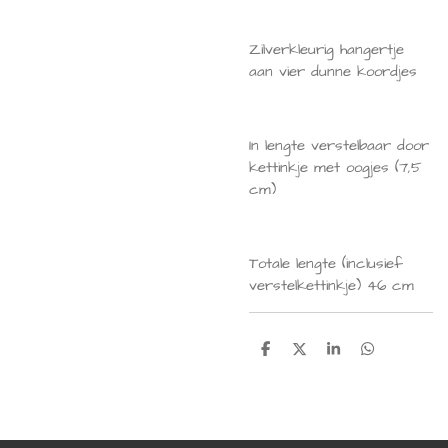
Zilverkleurig hangertje
aan vier dunne koordjes
In lengte verstelbaar door
kettinkje met oogjes (7,5
cm)
Totale lengte (inclusief
verstelkettinkje) 46 cm
D
D
S
D
e
e
h
e
l
e
a
l
e
l
r
e
n
e
n