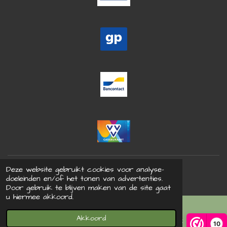
© 2021 Bohdrie - Alle rechten voorbehouden
Deze website gebruikt cookies voor analyse-
Powered by
JouwWeb
doeleinden en/of het tonen van advertenties.
Door gebruik te blijven maken van de site gaat
u hiermee akkoord.
Akkoord
E-mailadres
Facebook
10