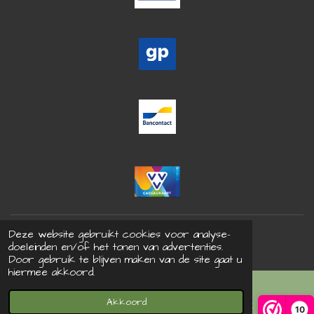
© 2021 Bohdrie - Alle rechten voorbehouden
Deze website gebruikt cookies voor analyse-
Powered by
JouwWeb
doeleinden en/of het tonen van advertenties.
Door gebruik te blijven maken van de site gaat u
hiermee akkoord.
Akkoord
E-mailadres
Facebook
10