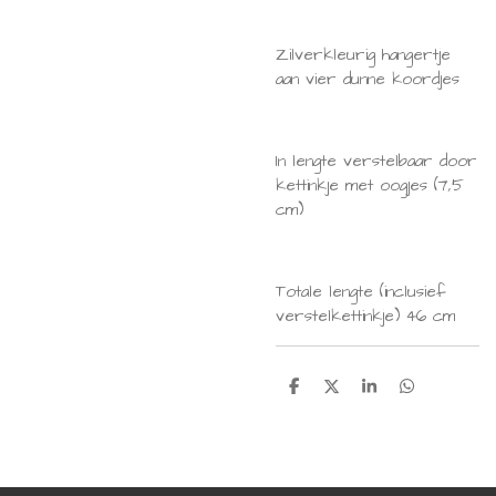
Zilverkleurig hangertje
aan vier dunne koordjes
In lengte verstelbaar door
kettinkje met oogjes (7,5
cm)
Totale lengte (inclusief
verstelkettinkje) 46 cm
D
D
S
D
e
e
h
e
l
e
a
l
e
l
r
e
n
e
n