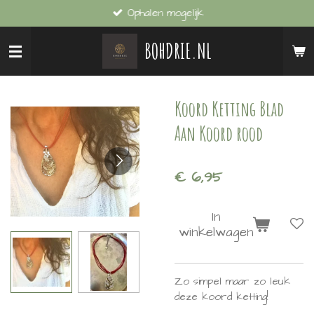
Ophalen mogelijk
Ga
direct
BOHDRIE.NL
naar
de
hoofdinhoud
Koord Ketting Blad
Aan Koord rood
€ 6,95
In
winkelwagen
Zo simpel maar zo leuk
deze koord ketting!