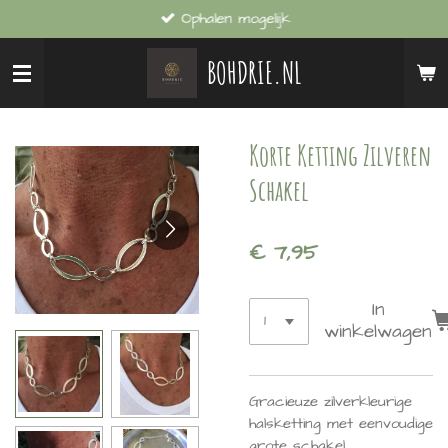
Ophalen mogelijk
Ga
direct
BOHDRIE.NL
naar
de
hoofdinhoud
Korte Ketting Zilveren
Schakel
€ 7,95
In
winkelwagen
Gracieuze zilverkleurige
halsketting met eenvoudige
grote schakel