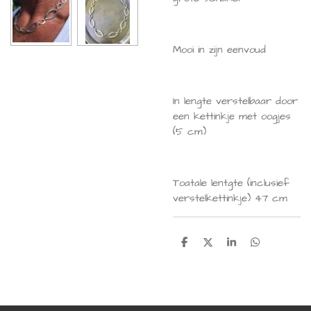
Mooi in zijn eenvoud
In lengte verstelbaar door
een kettinkje met oogjes
(5 cm)
Toatale lentgte (inclusief
verstelkettinkje) 47 cm
D
D
S
D
e
e
h
e
l
e
a
l
e
l
r
e
n
e
n