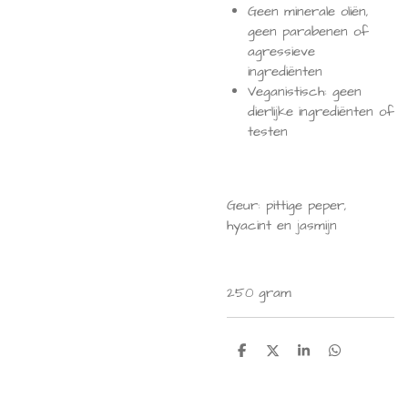
Geen minerale oliën,
geen parabenen of
agressieve
ingrediënten
Veganistisch: geen
dierlijke ingrediënten of
testen
Geur: pittige peper,
hyacint en jasmijn
250 gram
D
D
S
D
e
e
h
e
l
e
a
l
e
l
r
e