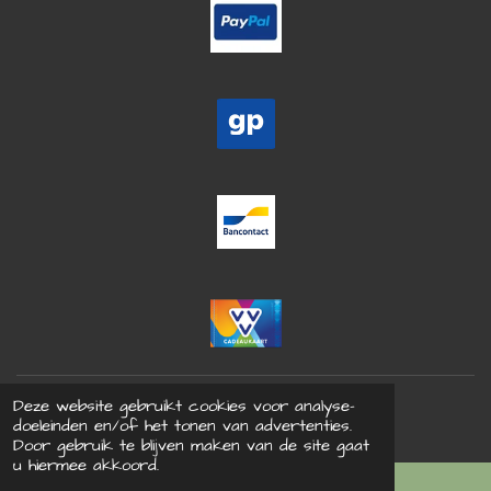
© 2021 Bohdrie - Alle rechten voorbehouden
Deze website gebruikt cookies voor analyse-
Powered by
JouwWeb
doeleinden en/of het tonen van advertenties.
Door gebruik te blijven maken van de site gaat
u hiermee akkoord.