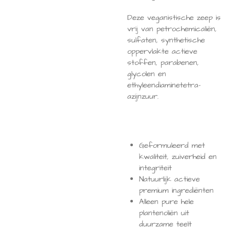
Deze veganistische zeep is
vrij van petrochemicaliën,
sulfaten, synthetische
oppervlakte actieve
stoffen, parabenen,
glycolen en
ethyleendiaminetetra-
azijnzuur.
Geformuleerd met
kwaliteit, zuiverheid en
integriteit
Natuurlijk actieve
premium ingrediënten
Alleen pure hele
plantenoliën uit
duurzame teelt