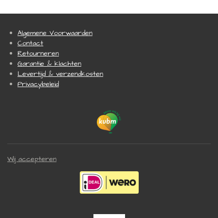
n
e
n
Algemene Voorwaarden
Contact
Retourneren
Garantie & klachten
Levertijd & verzendkosten
Privacybeleid
Wij accepteren