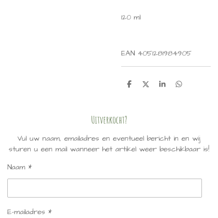
120 ml
EAN 4051281984905
D
D
S
D
e
e
h
e
l
e
a
l
e
l
r
e
n
e
n
Uitverkocht?
Vul uw naam, emailadres en eventueel bericht in en wij
sturen u een mail wanneer het artikel weer beschikbaar is!
Naam *
E-mailadres *