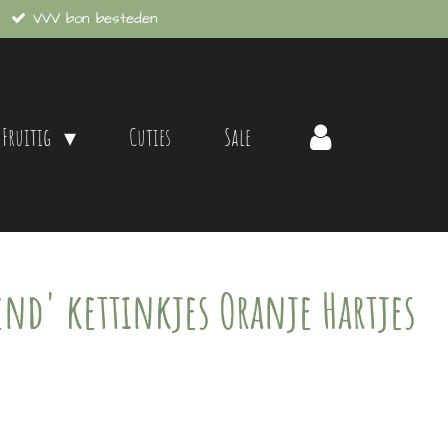
VVV bon besteden
 Fruitig
Cuties
Sale
iend' kettinkjes Oranje Hartjes