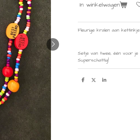
In winkelwagen
Fleurige kralen aan kettinkje
Setje van twee, één voor je 
Superschattig!
D
D
S
e
e
h
l
e
a
e
l
r
n
e