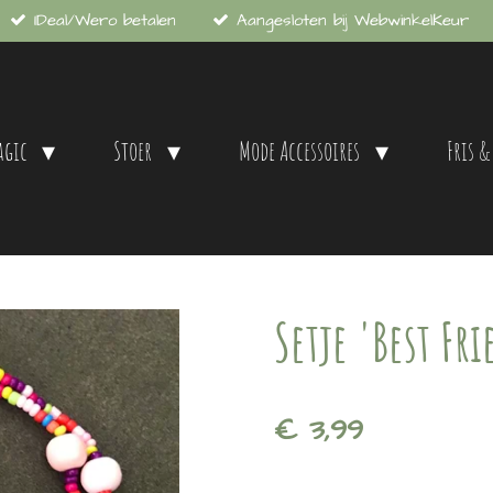
IDeal/Wero betalen
Aangesloten bij WebwinkelKeur
agic
Stoer
Mode Accessoires
Fris &
Setje 'Best Fr
€ 3,99