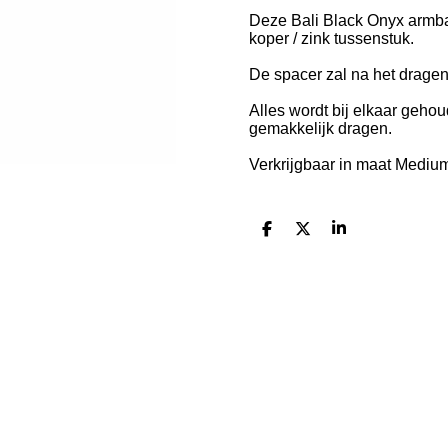
Deze Bali Black Onyx armb
koper / zink tussenstuk.
De spacer zal na het dragen
Alles wordt bij elkaar geho
gemakkelijk dragen.
Verkrijgbaar in maat Mediu
D
D
S
e
e
h
l
e
a
e
l
r
n
e