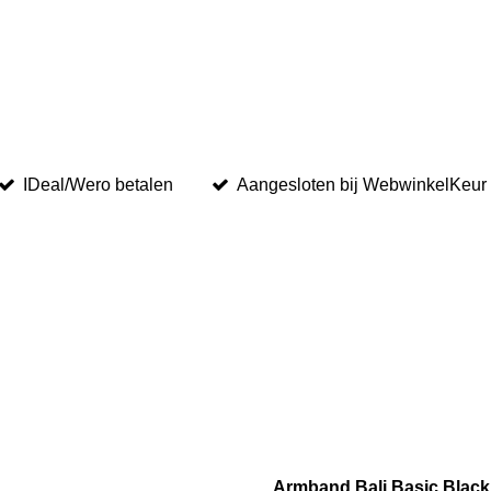
IDeal/Wero betalen
Aangesloten bij WebwinkelKeur
Armband Bali Basic Black