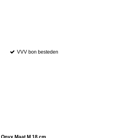
VVV bon besteden
 Onyx Maat M 18 cm