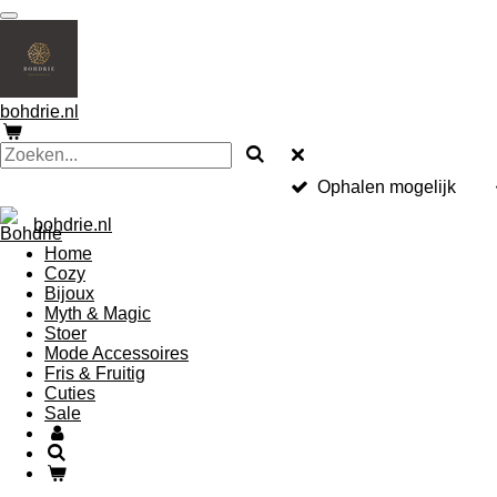
Ga
direct
naar
de
hoofdinhoud
bohdrie.nl
Ophalen mogelijk
bohdrie.nl
Home
Cozy
Bijoux
Myth & Magic
Stoer
Mode Accessoires
Fris & Fruitig
Cuties
Sale