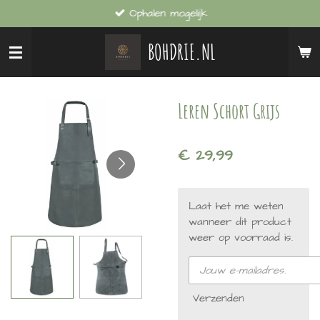
Ophalen mogelijk
Ga
direct
BOHDRIE.NL
naar
de
hoofdinhoud
Leren Schort Grijs
€ 29,99
Laat het me weten
wanneer dit product
weer op voorraad is.
Verzenden