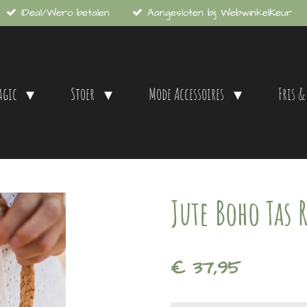
IDeal/Wero betalen
Aangesloten bij WebwinkelKeur
agic
Stoer
Mode Accessoires
Fris &
Jute Boho Tas 
€ 37,95