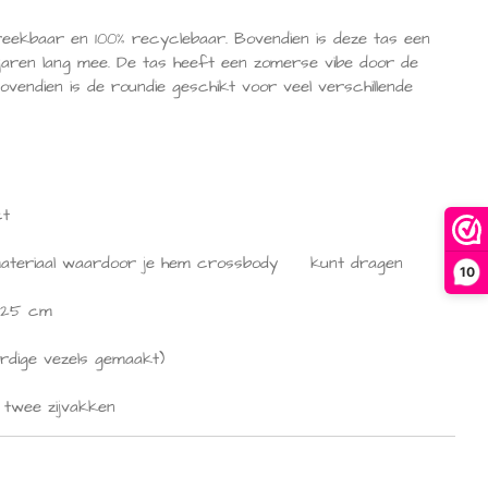
breekbaar en 100% recyclebaar. Bovendien is deze tas een
j jaren lang mee. De tas heeft een zomerse vibe door de
vendien is de roundie geschikt voor veel verschillende
ct
e materiaal waardoor je hem crossbody kunt dragen
10
n 25 cm
aardige vezels gemaakt)
, twee zijvakken