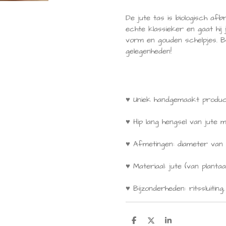
De jute tas is biologisch af
echte klassieker en gaat hi
vorm en gouden schelpjes. Bo
gelegenheden!
♥ Uniek handgemaakt produ
♥ Hip lang hengsel van jut
♥ Afmetingen: diameter va
♥ Materiaal: jute (van plant
♥ Bijzonderheden: ritssluiting
D
D
S