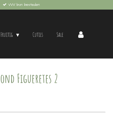
VVV bon besteden
 Fruitig
Cuties
Sale
Rond Figueretes 2