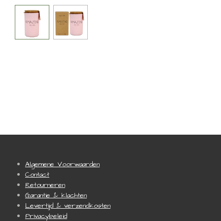
Algemene Voorwaarden
Contact
Retourneren
Garantie & klachten
Levertijd & verzendkosten
Privacybeleid