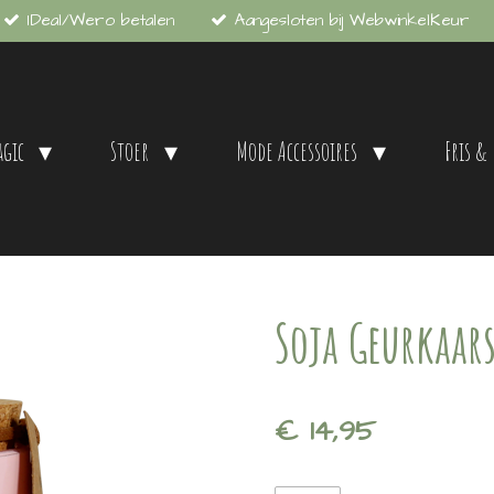
IDeal/Wero betalen
Aangesloten bij WebwinkelKeur
agic
Stoer
Mode Accessoires
Fris &
Soja Geurkaar
€ 14,95