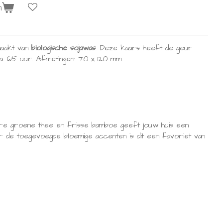
n
aakt van
biologische sojawas
. Deze kaars heeft de geur
. 65 uur. Afmetingen: 70 x 120 mm.
ere groene thee en frisse bamboe geeft jouw huis een
or de toegevoegde bloemige accenten is dit een favoriet van