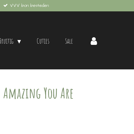
VVV bon besteden
 Fruitig
Cuties
Sale
s Amazing You Are