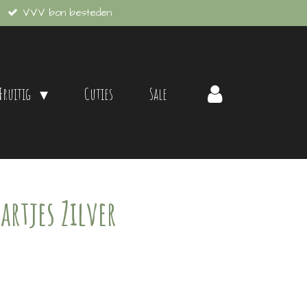
VVV bon besteden
 Fruitig
Cuties
Sale
rtjes Zilver