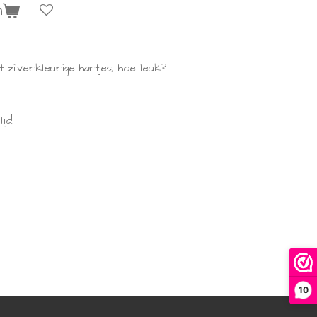
n
t zilverkleurige hartjes, hoe leuk?
jd!
10