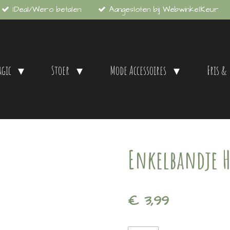
IDeal/Wero betalen
Aangesloten bij WebwinkelKeur
agic
Stoer
Mode Accessoires
Fris &
Enkelbandje Ha
€ 3,99