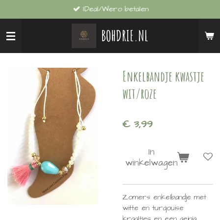
IDeal/Wero betalen
Ga
direct
BOHDRIE.NL
naar
de
hoofdinhoud
Enkelbandje kwastje
wit/roze
€ 3,99
In
winkelwagen
Zomers enkelbandje met
witte en turqouise
kraaltjes en een geinig