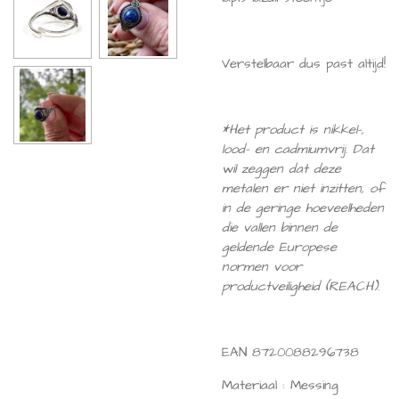
Verstelbaar dus past altijd!
*Het product is nikkel-,
lood- en cadmiumvrij. Dat
wil zeggen dat deze
metalen er niet inzitten, of
in de geringe hoeveelheden
die vallen binnen de
geldende Europese
normen voor
productveiligheid (REACH).
EAN
8720088296738
Materiaal :
Messing