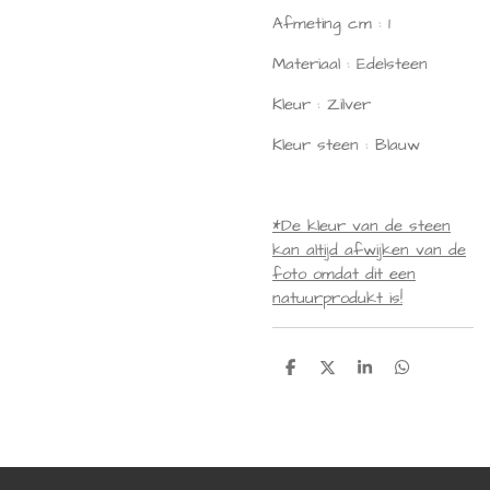
Afmeting cm :
1
Materiaal :
Edelsteen
Kleur : Zilver
Kleur steen : Blauw
*De kleur van de steen
kan altijd afwijken van de
foto omdat dit een
natuurprodukt is!
D
D
S
D
e
e
h
e
l
e
a
l
e
l
r
e
n
e
n