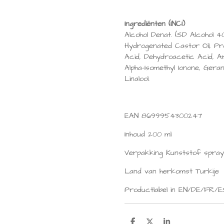
Ingrediënten (INCI)
Alcohol Denat. (SD Alcohol 
Hydrogenated Castor Oil, Pro
Acid, Dehydroacetic Acid, Arg
Alpha-Isomethyl Ionone, Geran
Linalool.
EAN
8699954300247
Inhoud 200 ml
Verpakking
Kunststof spray
Land van herkomst
Turkije
Productlabel in
EN/DE/FR/E