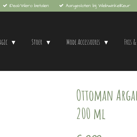
IDeal/Wero betalen
Aangesloten bij WebwinkelKeur
agic
Stoer
Mode Accessoires
Fris &
Ottoman Argan
200 ml