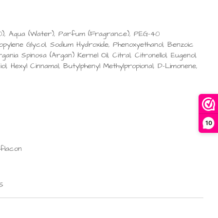
40), Aqua (Water), Parfum (Fragrance), PEG-40
pylene Glycol, Sodium Hydroxide, Phenoxyethanol, Benzoic
ania Spinosa (Argan) Kernel Oil, Citral, Citronellol, Eugenol,
iol, Hexyl Cinnamal, Butylphenyl Methylpropional, D-Limonene,
10
flacon
S