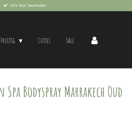
VVV bon besteden
 Fruitig
Cuties
Sale
 Spa Bodyspray Marrakech Oud