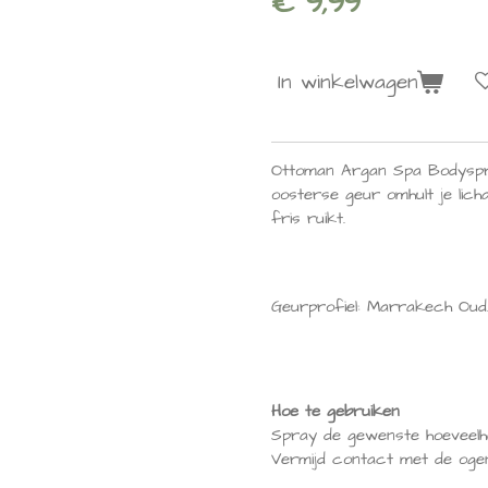
€ 9,99
In winkelwagen
Ottoman Argan Spa Bodyspray
oosterse geur omhult je lich
fris ruikt.
Geurprofiel: Marrakech Oud
Hoe te gebruiken
Spray de gewenste hoeveelhe
Vermijd contact met de ogen