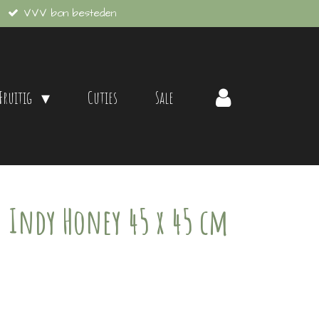
VVV bon besteden
 Fruitig
Cuties
Sale
n Indy Honey 45 x 45 cm