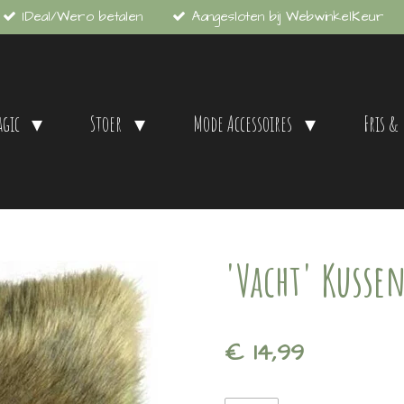
IDeal/Wero betalen
Aangesloten bij WebwinkelKeur
agic
Stoer
Mode Accessoires
Fris &
'Vacht' Kusse
€ 14,99