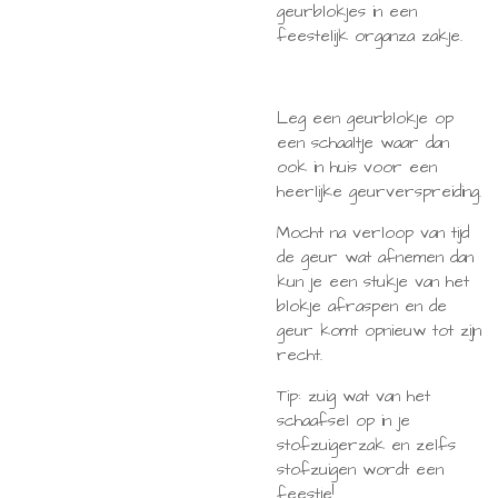
geurblokjes in een
feestelijk organza zakje.
Leg een geurblokje op
een schaaltje waar dan
ook in huis voor een
heerlijke geurverspreiding.
Mocht na verloop van tijd
de geur wat afnemen dan
kun je een stukje van het
blokje afraspen en de
geur komt opnieuw tot zijn
recht.
Tip: zuig wat van het
schaafsel op in je
stofzuigerzak en zelfs
stofzuigen wordt een
feestje!