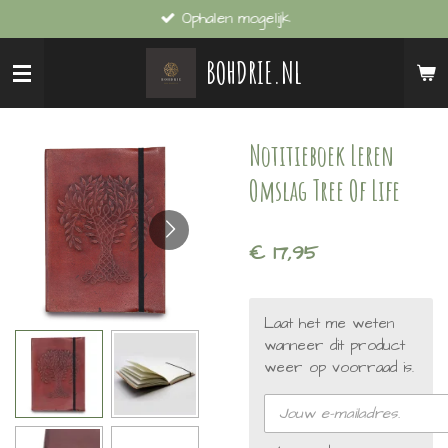
Ophalen mogelijk
Ga
direct
BOHDRIE.NL
naar
de
hoofdinhoud
Notitieboek Leren
Omslag Tree Of Life
€ 17,95
Laat het me weten
wanneer dit product
weer op voorraad is.