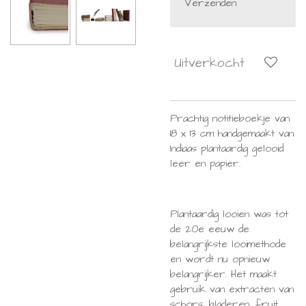
Verzenden
Uitverkocht
Prachtig notitieboekje van
18 x 13 cm h
andgemaakt van
Indiaas plantaardig gelooid
leer en papier.
Plantaardig looien was tot
de 20e eeuw de
belangrijkste looimethode
en wordt nu opnieuw
belangrijker. Het maakt
gebruik van extracten van
schors, bladeren, fruit,