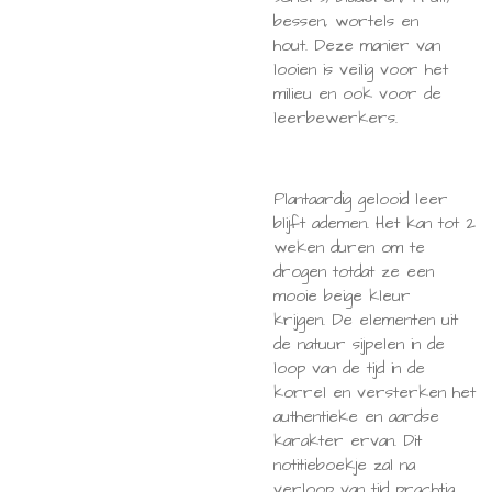
bessen, wortels en
hout. Deze manier van
looien is veilig voor het
milieu en ook voor de
leerbewerkers.
Plantaardig gelooid leer
blijft ademen. Het kan tot 2
weken duren om te
drogen totdat ze een
mooie beige kleur
krijgen. De elementen uit
de natuur sijpelen in de
loop van de tijd in de
korrel en versterken het
authentieke en aardse
karakter ervan. Dit
notitieboekje zal na
verloop van tijd prachtig