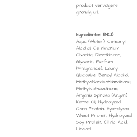
product vervolgens
grondig uit.
Ingrediënten (INCI)
Aqua (Water), Cetearyl
Alcohol, Cetrimonium
Chloride, Dimethicone,
Glycerin, Parfum
(Fragrance), Lauryl
Glucoside, Benzyl Alcohol,
Methylchloroisothiazolinone,
Methylisothiazolinone,
Argania Spinosa (Argan)
Kernel Oil, Hydrolyzed
Corn Protein, Hydrolyzed
Wheat Protein, Hydrolyzed
Soy Protein, Citric Acid,
Linalool.